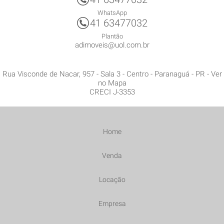
WhatsApp
41 63477032
Plantão
adimoveis@uol.com.br
Rua Visconde de Nacar, 957 - Sala 3
- Centro -
Paranaguá
-
PR
-
Ver
no Mapa
CRECI J-3353
Home
Venda
Locação
Empresa