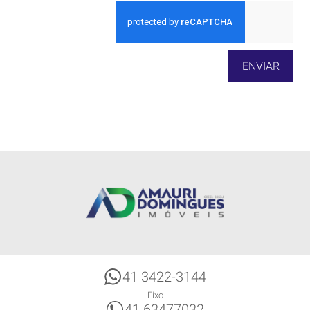
ENVIAR
41 3422-3144
Fixo
41 63477032