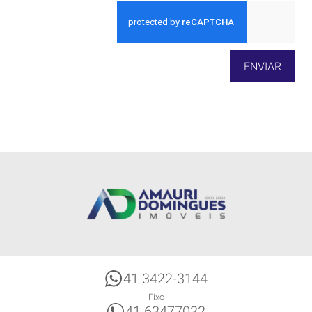
ENVIAR
41 3422-3144
Fixo
41 63477032