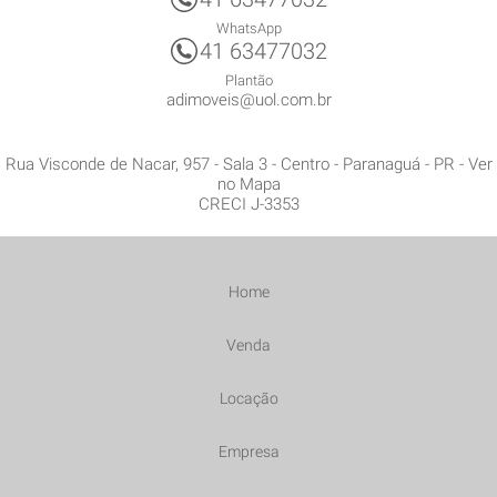
WhatsApp
41 63477032
Plantão
adimoveis@uol.com.br
Rua Visconde de Nacar, 957 - Sala 3
- Centro -
Paranaguá
-
PR
-
Ver
no Mapa
CRECI J-3353
Home
Venda
Locação
Empresa