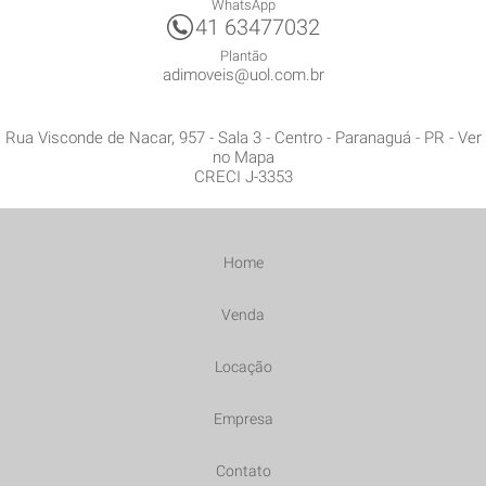
WhatsApp
41 63477032
Plantão
adimoveis@uol.com.br
Rua Visconde de Nacar, 957 - Sala 3
- Centro -
Paranaguá
-
PR
-
Ver
no Mapa
CRECI J-3353
Home
Venda
Locação
Empresa
Contato