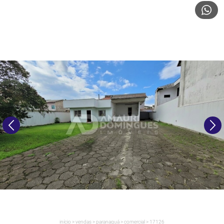
início
>
vendas
>
paranaguá
>
comercial
>
17126