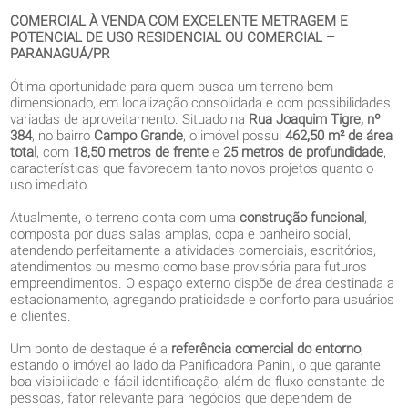
COMERCIAL À VENDA COM EXCELENTE METRAGEM E
POTENCIAL DE USO RESIDENCIAL OU COMERCIAL –
PARANAGUÁ/PR
Ótima oportunidade para quem busca um terreno bem
dimensionado, em localização consolidada e com possibilidades
variadas de aproveitamento. Situado na
Rua Joaquim Tigre, nº
384
, no bairro
Campo Grande
, o imóvel possui
462,50 m² de área
total
, com
18,50 metros de frente
e
25 metros de profundidade
,
características que favorecem tanto novos projetos quanto o
uso imediato.
Atualmente, o terreno conta com uma
construção funcional
,
composta por duas salas amplas, copa e banheiro social,
atendendo perfeitamente a atividades comerciais, escritórios,
atendimentos ou mesmo como base provisória para futuros
empreendimentos. O espaço externo dispõe de área destinada a
estacionamento, agregando praticidade e conforto para usuários
e clientes.
Um ponto de destaque é a
referência comercial do entorno
,
estando o imóvel ao lado da Panificadora Panini, o que garante
boa visibilidade e fácil identificação, além de fluxo constante de
pessoas, fator relevante para negócios que dependem de