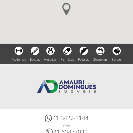
Academias
Escolas
Hospitais
Farmácias
Padarias
Shoppings
Bancos
41 3422-3144
Fixo
41 63477032