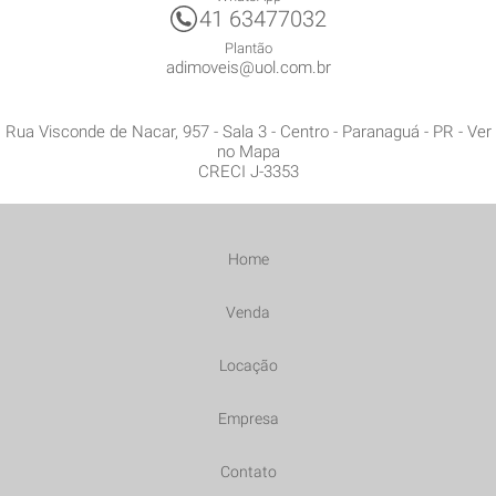
41 63477032
Plantão
adimoveis@uol.com.br
Rua Visconde de Nacar, 957 - Sala 3
- Centro -
Paranaguá
-
PR
-
Ver
no Mapa
CRECI J-3353
Home
Venda
Locação
Empresa
Contato