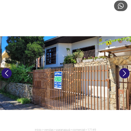
início
>
vendas
>
paranaguá
>
comercial
>
17149