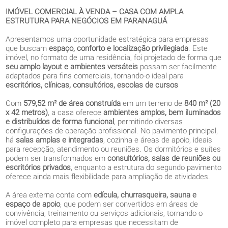
IMÓVEL COMERCIAL À VENDA – CASA COM AMPLA
ESTRUTURA PARA NEGÓCIOS EM PARANAGUÁ
Apresentamos uma oportunidade estratégica para empresas
que buscam
espaço, conforto e localização privilegiada
. Este
imóvel, no formato de uma residência, foi projetado de forma que
seu amplo layout e ambientes versáteis
possam ser facilmente
adaptados para fins comerciais, tornando-o ideal para
escritórios, clínicas, consultórios, escolas de cursos
Com
579,52 m² de área construída
em um terreno de
840 m² (20
x 42 metros)
, a casa oferece
ambientes amplos, bem iluminados
e distribuídos de forma funcional
, permitindo diversas
configurações de operação profissional. No pavimento principal,
há
salas amplas e integradas
, cozinha e áreas de apoio, ideais
para recepção, atendimento ou reuniões. Os dormitórios e suítes
podem ser transformados em
consultórios, salas de reuniões ou
escritórios privados
, enquanto a estrutura do segundo pavimento
oferece ainda mais flexibilidade para ampliação de atividades.
A área externa conta com
edícula, churrasqueira, sauna e
espaço de apoio
, que podem ser convertidos em áreas de
convivência, treinamento ou serviços adicionais, tornando o
imóvel completo para empresas que necessitam de