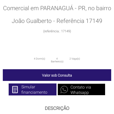
Comercial em PARANAGUÁ - PR, no bairro
João Gualberto - Referência 17149
(referência.: 17149)
4 Dorm(s)
4
2 Vaga(s)
Banheiro(s)
Valor sob Consulta
Simular
Contato via
financiamento
Whatsapp
DESCRIÇÃO