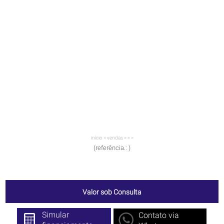
início
>
vendas
>
>
>
(referência.: )
Valor sob Consulta
Simular
Contato via