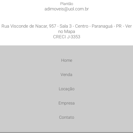
Plantão
adimoveis@uol.com.br
Rua Visconde de Nacar, 957 - Sala 3
- Centro -
Paranaguá
-
PR
-
Ver
no Mapa
CRECI J-3353
Home
Venda
Locação
Empresa
Contato