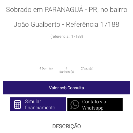
Sobrado em PARANAGUÁ - PR, no bairro
João Gualberto - Referência 17188
(referência.: 17188)
4 Dorm(s)
4
2 Vaga(s)
Banheiro(s)
Valor sob Consulta
Simular
Contato via
financiamento
Whatsapp
DESCRIÇÃO