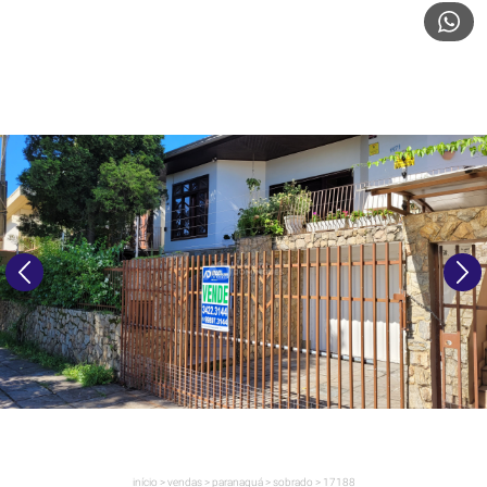
início
>
vendas
>
paranaguá
>
sobrado
>
17188