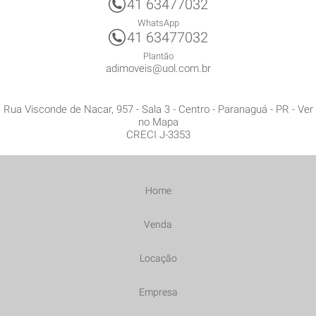
41 63477032
WhatsApp
41 63477032
Plantão
adimoveis@uol.com.br
Rua Visconde de Nacar, 957 - Sala 3
- Centro -
Paranaguá
-
PR
-
Ver
no Mapa
CRECI J-3353
Home
Venda
Locação
Empresa