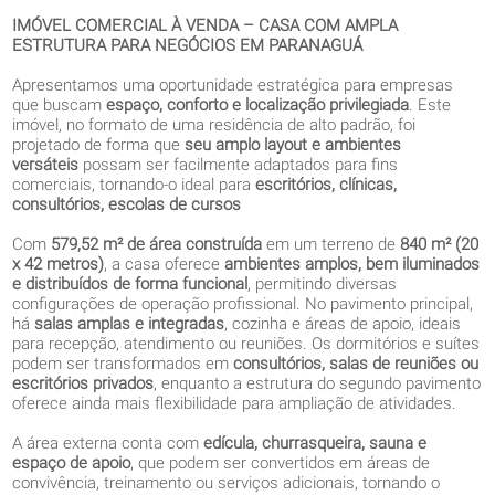
IMÓVEL COMERCIAL À VENDA – CASA COM AMPLA
ESTRUTURA PARA NEGÓCIOS EM PARANAGUÁ
Apresentamos uma oportunidade estratégica para empresas
que buscam
espaço, conforto e localização privilegiada
. Este
imóvel, no formato de uma residência de alto padrão, foi
projetado de forma que
seu amplo layout e ambientes
versáteis
possam ser facilmente adaptados para fins
comerciais, tornando-o ideal para
escritórios, clínicas,
consultórios, escolas de cursos
Com
579,52 m² de área construída
em um terreno de
840 m² (20
x 42 metros)
, a casa oferece
ambientes amplos, bem iluminados
e distribuídos de forma funcional
, permitindo diversas
configurações de operação profissional. No pavimento principal,
há
salas amplas e integradas
, cozinha e áreas de apoio, ideais
para recepção, atendimento ou reuniões. Os dormitórios e suítes
podem ser transformados em
consultórios, salas de reuniões ou
escritórios privados
, enquanto a estrutura do segundo pavimento
oferece ainda mais flexibilidade para ampliação de atividades.
A área externa conta com
edícula, churrasqueira, sauna e
espaço de apoio
, que podem ser convertidos em áreas de
convivência, treinamento ou serviços adicionais, tornando o