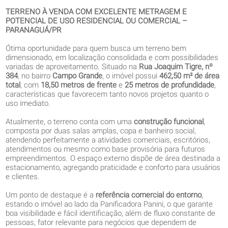
TERRENO À VENDA COM EXCELENTE METRAGEM E
POTENCIAL DE USO RESIDENCIAL OU COMERCIAL –
PARANAGUÁ/PR
Ótima oportunidade para quem busca um terreno bem
dimensionado, em localização consolidada e com possibilidades
variadas de aproveitamento. Situado na
Rua Joaquim Tigre, nº
384
, no bairro
Campo Grande
, o imóvel possui
462,50 m² de área
total
, com
18,50 metros de frente
e
25 metros de profundidade
,
características que favorecem tanto novos projetos quanto o
uso imediato.
Atualmente, o terreno conta com uma
construção funcional
,
composta por duas salas amplas, copa e banheiro social,
atendendo perfeitamente a atividades comerciais, escritórios,
atendimentos ou mesmo como base provisória para futuros
empreendimentos. O espaço externo dispõe de área destinada a
estacionamento, agregando praticidade e conforto para usuários
e clientes.
Um ponto de destaque é a
referência comercial do entorno
,
estando o imóvel ao lado da Panificadora Panini, o que garante
boa visibilidade e fácil identificação, além de fluxo constante de
pessoas, fator relevante para negócios que dependem de