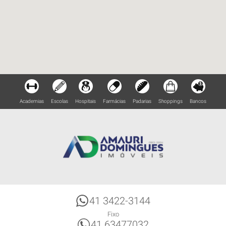
Academias
Escolas
Hospitais
Farmácias
Padarias
Shoppings
Bancos
41 3422-3144
Fixo
41 63477032