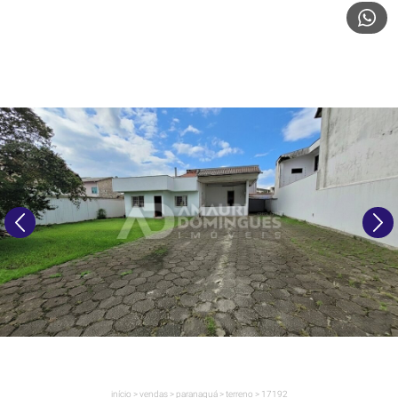
início
>
vendas
>
paranaguá
>
terreno
>
17192